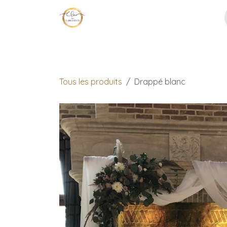
Se rendre au contenu
Page d'accueil
Décoration
No
Tous les produits
Drappé blanc