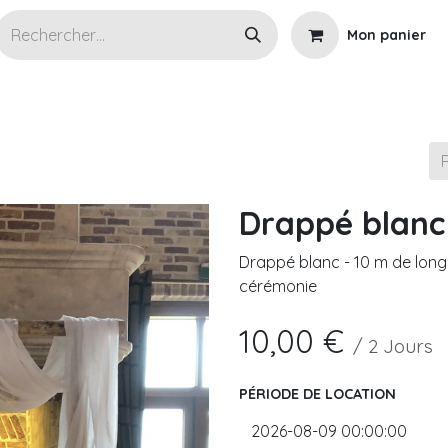
Mon panier
s articles en location
Wedding planner
Cérémoni
Drappé blanc
Drappé blanc - 10 m de long
cérémonie
10,00
€
/
2
Jours
PÉRIODE DE LOCATION