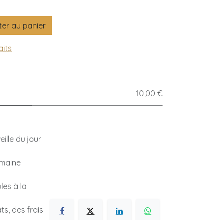
er au panier
aits
10,00 €
ille du jour
emaine
les à la
s, des frais