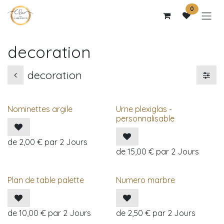
Se rendre au contenu
0
decoration
decoration
Nominettes argile
Urne plexiglas -
personnalisable
de
2,00
€
par
2
Jours
de
15,00
€
par
2
Jours
Plan de table palette
Numero marbre
de
10,00
€
par
2
Jours
de
2,50
€
par
2
Jours