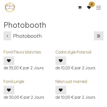
Se rendre au contenu
0
Photobooth
Photobooth
Fond Fleurs blanches
Cadre style Polaroid
de
35,00
€
par
2
Jours
de
10,00
€
par
2
Jours
Fond jungle
Néon just married
de
50,00
€
par
2
Jours
de
10,00
€
par
2
Jours