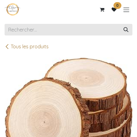
Se rendre au contenu
0
Tous les produits