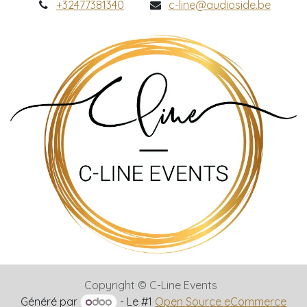
+32477381340
c-line@audioside.be
Copyright © C-Line Events
Généré par
- Le #1
Open Source eCommerce