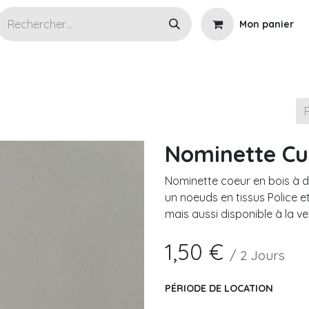
Mon panier
s articles en location
Wedding planner
Cérémoni
Nominette Cu
Nominette coeur en bois à dé
un noeuds en tissus Police e
mais aussi disponible à la v
1,50
€
/
2
Jours
PÉRIODE DE LOCATION