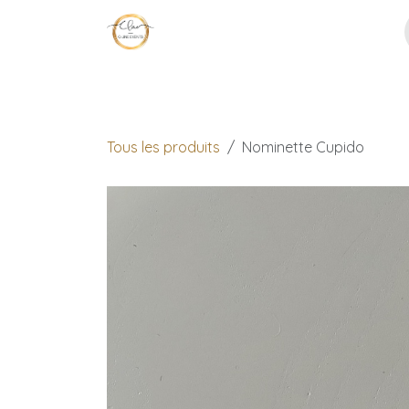
Se rendre au contenu
Page d'accueil
Décoration
No
Tous les produits
Nominette Cupido