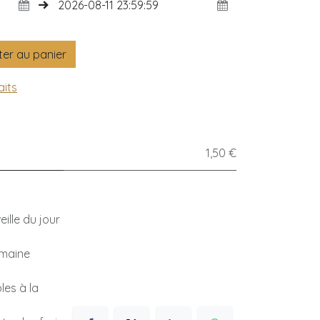
er au panier
aits
1,50 €
ille du jour
emaine
les à la