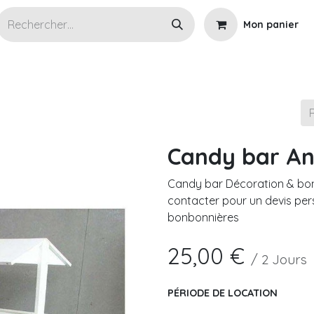
Mon panier
s articles en location
Wedding planner
Cérémoni
Candy bar A
Candy bar Décoration & bonb
contacter pour un devis per
bonbonnières
25,00
€
/
2
Jours
PÉRIODE DE LOCATION