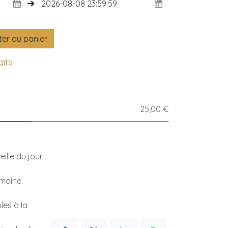
er au panier
aits
25,00 €
ille du jour
emaine
les à la