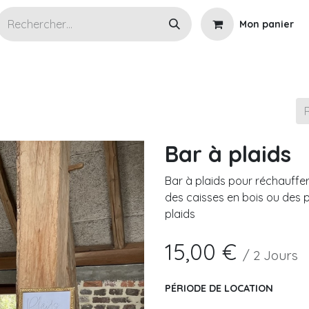
Mon panier
s articles en location
Wedding planner
Cérémoni
Bar à plaids
Bar à plaids pour réchauffe
des caisses en bois ou des pa
plaids
15,00
€
/
2
Jours
PÉRIODE DE LOCATION