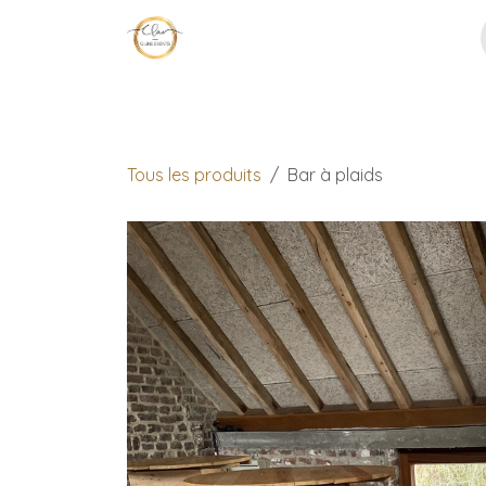
Se rendre au contenu
Page d'accueil
Décoration
No
Tous les produits
Bar à plaids