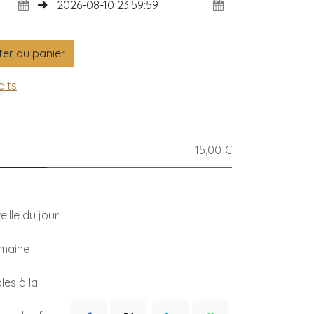
er au panier
aits
15,00 €
ille du jour
emaine
les à la