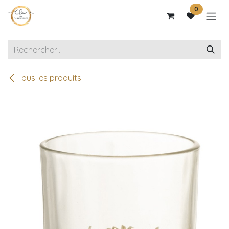
Se rendre au contenu
0
Tous les produits