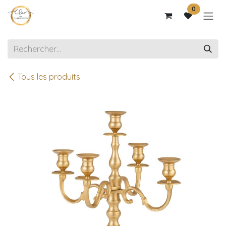
Se rendre au contenu
0
Tous les produits