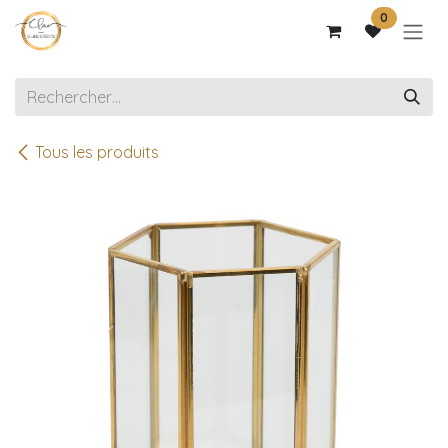
Se rendre au contenu
0
Tous les produits