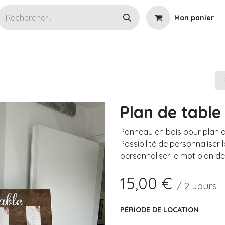
Mon panier
s articles en location
Wedding planner
Cérémoni
Plan de table 
Panneau en bois pour plan de 
Possibilité de personnaliser
personnaliser le mot plan de
15,00
€
/
2
Jours
PÉRIODE DE LOCATION