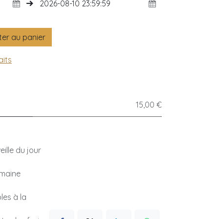
er au panier
aits
15,00 €
ille du jour
emaine
les à la