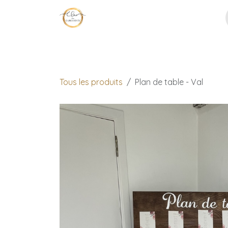
Se rendre au contenu
Page d'accueil
Décoration
No
Tous les produits
Plan de table - Val