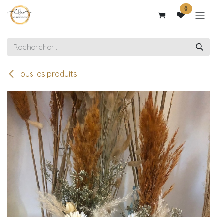
Se rendre au contenu
0
Tous les produits