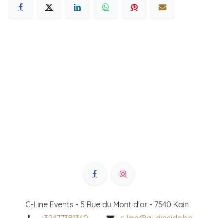
C-Line Events - 5 Rue du Mont d'or - 7540 Kain
+32477381340
c-line@audioside.be