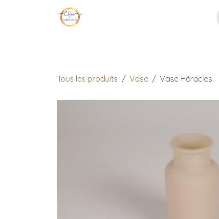
Se rendre au contenu
Page d'accueil
Décoration
No
Tous les produits
Vase
Vase Héracles