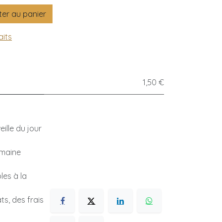
er au panier
aits
1,50 €
ille du jour
emaine
les à la
s, des frais