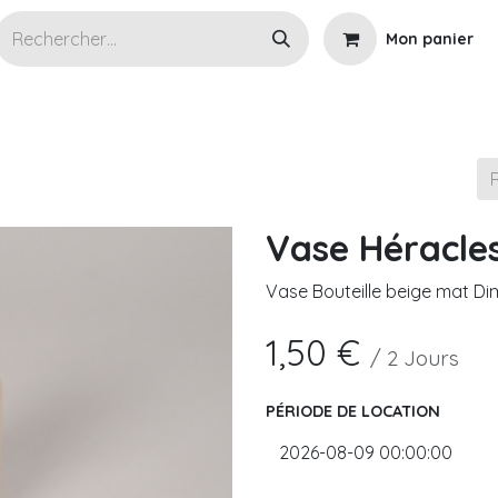
Mon panier
s articles en location
Wedding planner
Cérémoni
Vase Héracle
Vase Bouteille beige mat D
1,50
€
/
2
Jours
PÉRIODE DE LOCATION