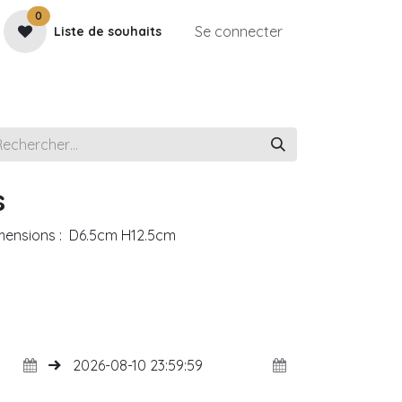
0
Se connecter
Liste de souhaits
e
Contactez-nous
Rendez-vous
Galerie
s
imensions : D6.5cm H12.5cm